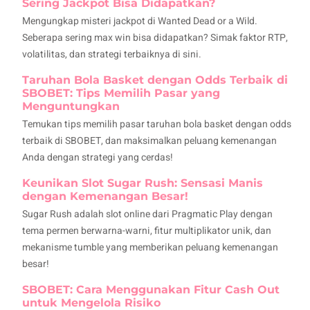
Sering Jackpot Bisa Didapatkan?
Mengungkap misteri jackpot di Wanted Dead or a Wild.
Seberapa sering max win bisa didapatkan? Simak faktor RTP,
volatilitas, dan strategi terbaiknya di sini.
Taruhan Bola Basket dengan Odds Terbaik di
SBOBET: Tips Memilih Pasar yang
Menguntungkan
Temukan tips memilih pasar taruhan bola basket dengan odds
terbaik di SBOBET, dan maksimalkan peluang kemenangan
Anda dengan strategi yang cerdas!
Keunikan Slot Sugar Rush: Sensasi Manis
dengan Kemenangan Besar!
Sugar Rush adalah slot online dari Pragmatic Play dengan
tema permen berwarna-warni, fitur multiplikator unik, dan
mekanisme tumble yang memberikan peluang kemenangan
besar!
SBOBET: Cara Menggunakan Fitur Cash Out
untuk Mengelola Risiko