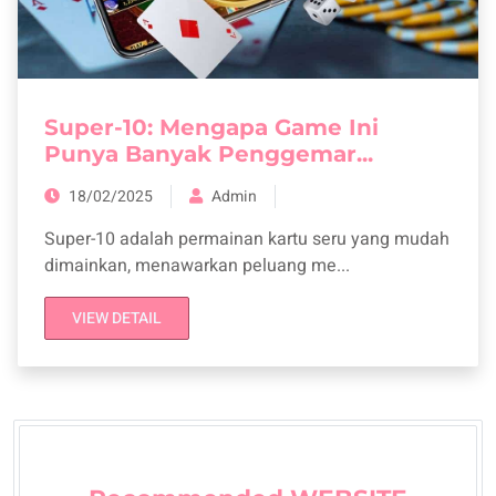
Super-10: Mengapa Game Ini
Punya Banyak Penggemar...
18/02/2025
Admin
Super-10 adalah permainan kartu seru yang mudah
dimainkan, menawarkan peluang me...
VIEW DETAIL