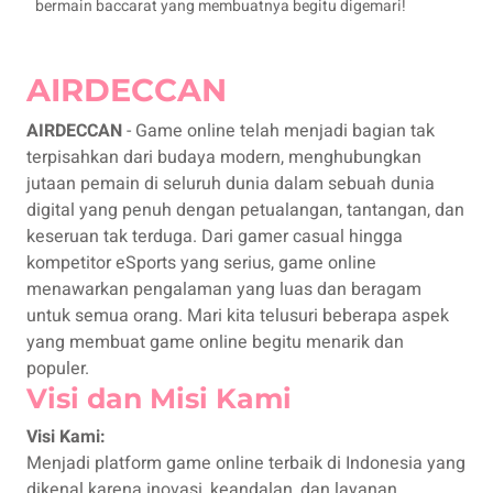
bermain baccarat yang membuatnya begitu digemari!
AIRDECCAN
AIRDECCAN
- Game online telah menjadi bagian tak
terpisahkan dari budaya modern, menghubungkan
jutaan pemain di seluruh dunia dalam sebuah dunia
digital yang penuh dengan petualangan, tantangan, dan
keseruan tak terduga. Dari gamer casual hingga
kompetitor eSports yang serius, game online
menawarkan pengalaman yang luas dan beragam
untuk semua orang. Mari kita telusuri beberapa aspek
yang membuat game online begitu menarik dan
populer.
Visi dan Misi Kami
Visi Kami:
Menjadi platform game online terbaik di Indonesia yang
dikenal karena inovasi, keandalan, dan layanan