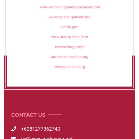
www.womeningamesvancouver.com
www.espace-quiniere.org
slot88.gdn
www.stcrispininn.com
reverserouge.com
autismconnecticut.org
www.poshsale.org
CONTACT US
+6281277362740
cs@www.airdeccan.net