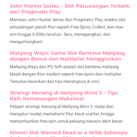
John Hunter Series – Slot Petualangan Terbaik
dari Pragmatic Play
Mainkan John Hunter Series dari Pragmatic Play, koleksi slot
petualangan penuh fitur seperti Free Spins, Collect, dan max
win hingga 5.000x taruhan. Seru, menegangkan, dan
menguntungkan!
Mahjong Ways: Game Slot Bertema Mahjong
dengan Bonus dan Multiplier Menggiurkan
Mahjong Ways dari PG Soft adalah slot bertema mahjong
klasik dengan fitur modern seperti free spins dan multiplier.
Temukan keunikan dan tips menangnya di sini!
Strategi Menang di Mahjong Wins 3 – Tips
Raih Kemenangan Maksimal
Pelajari strategi menang di Mahjong Wins 3, mulai dari
mengatur modal, memahami fitur black scatter, hingga
memanfaatkan free spin untuk peluang maxwin lebih besar.
Misteri Slot Wanted Dead or a Wild: Seberapa