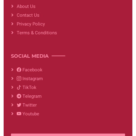
About Us
Contact Us
Privacy Policy
Terms & Conditions
SOCIAL MEDIA
Facebook
Instagram
TikTok
Telegram
Twitter
Youtube