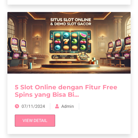
5 Slot Online dengan Fitur Free
Spins yang Bisa Bi...
07/11/2024
Admin
VIEW DETAIL