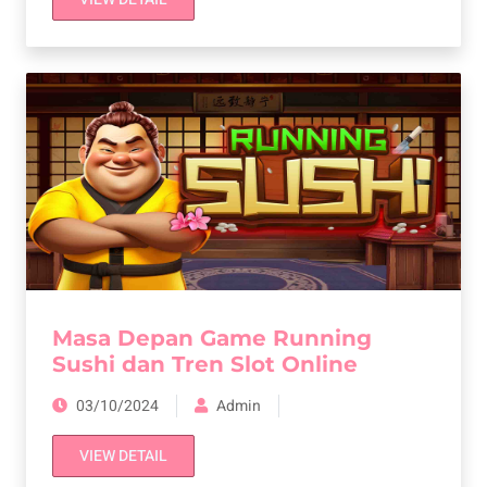
Masa Depan Game Running
Sushi dan Tren Slot Online
03/10/2024
Admin
VIEW DETAIL