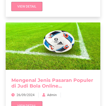
VIEW DETAIL
Mengenal Jenis Pasaran Populer
di Judi Bola Online...
26/09/2024
Admin
VIEW DETAIL