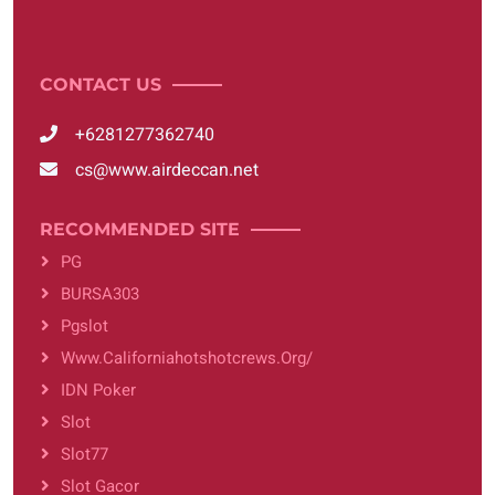
CONTACT US
+6281277362740
cs@www.airdeccan.net
RECOMMENDED SITE
PG
BURSA303
Pgslot
Www.californiahotshotcrews.org/
IDN Poker
Slot
Slot77
Slot Gacor