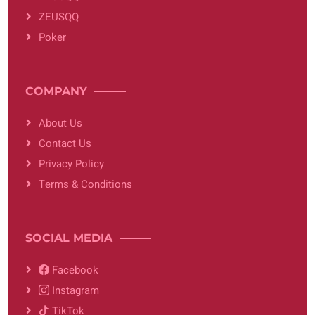
ZEUSQQ
Poker
COMPANY
About Us
Contact Us
Privacy Policy
Terms & Conditions
SOCIAL MEDIA
Facebook
Instagram
TikTok