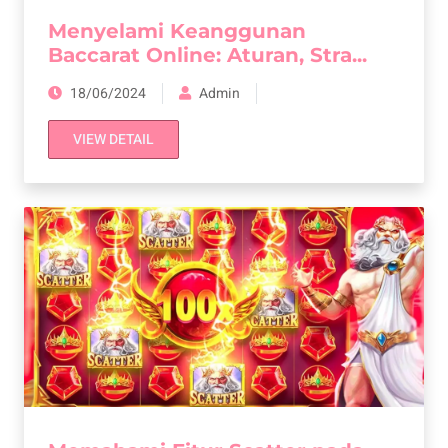
Menyelami Keanggunan
Baccarat Online: Aturan, Stra...
18/06/2024
Admin
VIEW DETAIL