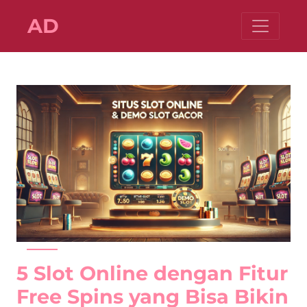
AD
5 Slot Online dengan Fitur
Free Spins yang Bisa Bikin