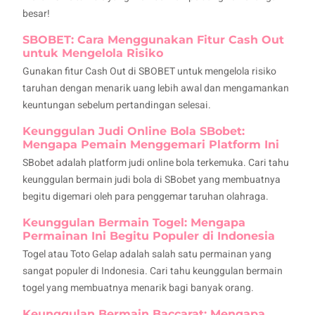
besar!
SBOBET: Cara Menggunakan Fitur Cash Out
untuk Mengelola Risiko
Gunakan fitur Cash Out di SBOBET untuk mengelola risiko
taruhan dengan menarik uang lebih awal dan mengamankan
keuntungan sebelum pertandingan selesai.
Keunggulan Judi Online Bola SBobet:
Mengapa Pemain Menggemari Platform Ini
SBobet adalah platform judi online bola terkemuka. Cari tahu
keunggulan bermain judi bola di SBobet yang membuatnya
begitu digemari oleh para penggemar taruhan olahraga.
Keunggulan Bermain Togel: Mengapa
Permainan Ini Begitu Populer di Indonesia
Togel atau Toto Gelap adalah salah satu permainan yang
sangat populer di Indonesia. Cari tahu keunggulan bermain
togel yang membuatnya menarik bagi banyak orang.
Keunggulan Bermain Baccarat: Mengapa