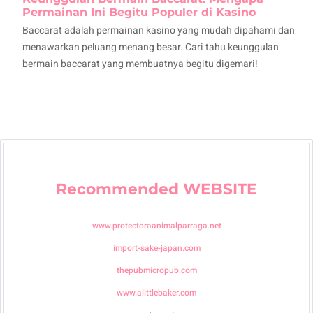
Permainan Ini Begitu Populer di Kasino
Baccarat adalah permainan kasino yang mudah dipahami dan
menawarkan peluang menang besar. Cari tahu keunggulan
bermain baccarat yang membuatnya begitu digemari!
Recommended
WEBSITE
www.protectoraanimalparraga.net
import-sake-japan.com
thepubmicropub.com
www.alittlebaker.com