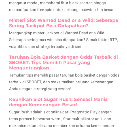
mengatur modal, memahami fitur black scatter, hingga
memanfaatkan free spin untuk peluang maxwin lebih besar.
Misteri Slot Wanted Dead or a Wild: Seberapa
Sering Jackpot Bisa Didapatkan?
Mengungkap misteri jackpot di Wanted Dead or a Wild.
Seberapa sering max win bisa didapatkan? Simak faktor RTP,
volatilitas, dan strategi terbaiknya di sini.
Taruhan Bola Basket dengan Odds Terbaik di
SBOBET: Tips Memilih Pasar yang
Menguntungkan
Temukan tips memilih pasar taruhan bola basket dengan odds
terbaik di SBOBET, dan maksimalkan peluang kemenangan
Anda dengan strategi yang cerdas!
Keunikan Slot Sugar Rush: Sensasi Manis
dengan Kemenangan Besar!
Sugar Rush adalah slot online dari Pragmatic Play dengan
tema permen berwarna-warni, fitur multiplikator unik, dan
mekanisme tumble yang memberikan peluang kemenangan